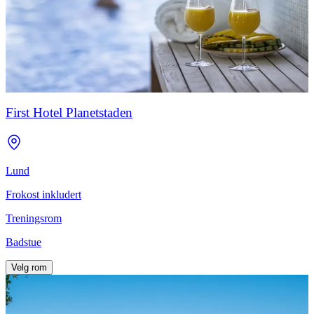
First Hotel Planetstaden
Lund
Frokost inkludert
Treningsrom
Badstue
Velg rom