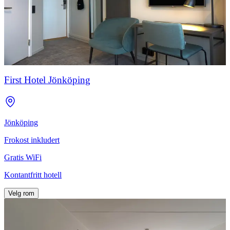
First Hotel Jönköping
Jönköping
Frokost inkludert
Gratis WiFi
Kontantfritt hotell
Velg rom