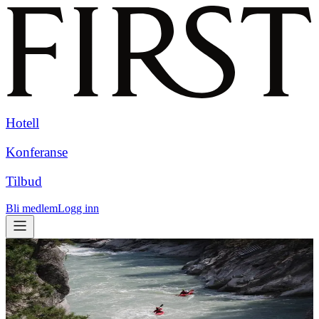
Hotell
Konferanse
Tilbud
Bli medlem
Logg inn