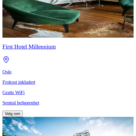
First Hotel Millennium
Oslo
Frokost inkludert
Gratis WiFi
Sentral beliggenhet
Velg rom