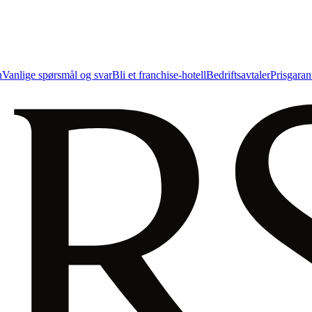
n
Vanlige spørsmål og svar
Bli et franchise-hotell
Bedriftsavtaler
Prisgaran