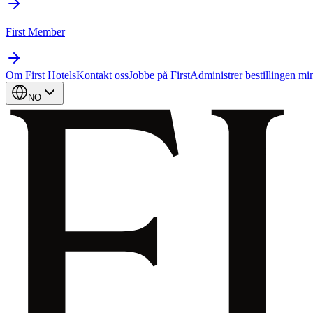
First Member
Om First Hotels
Kontakt oss
Jobbe på First
Administrer bestillingen mi
NO