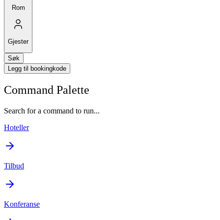
Rom
Gjester
Søk
Legg til bookingkode
Command Palette
Search for a command to run...
Hoteller
Tilbud
Konferanse