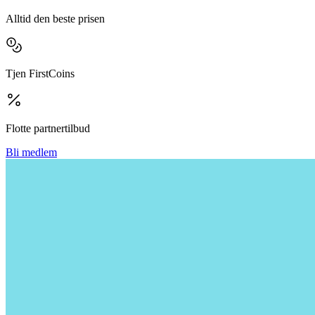
Alltid den beste prisen
Tjen FirstCoins
Flotte partnertilbud
Bli medlem
Vis på kart
Tollbugata 25, 157, Oslo
Kontakt oss
Send oss en forespørsel
Prisgaranti!